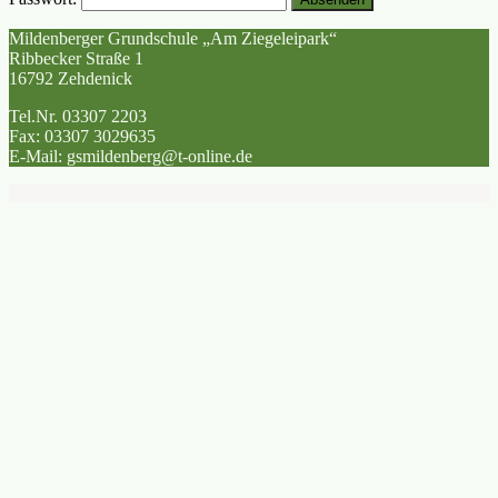
Mildenberger Grundschule „Am Ziegeleipark“
Ribbecker Straße 1
16792 Zehdenick
Tel.Nr. 03307 2203
Fax: 03307 3029635
E-Mail: gsmildenberg@t-online.de